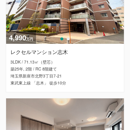
4,990
万円
レクセルマンション志木
3LDK / 71.13㎡（壁芯）
築25年, 2階 / RC 8階建て
埼玉県新座市北野3丁目7-21
東武東上線 「志木」 徒歩10分