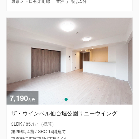
東京メトロ有楽町線 「豊洲 」 徒歩5分
7,190
万円
ザ・ウインベル仙台堀公園サニーウイング
3LDK / 85.1㎡（壁芯）
築29年, 4階 / SRC 14階建て
東京都江東区東砂1丁目3-24