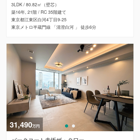
3LDK / 80.82㎡（壁芯）
築16年, 21階 / RC 35階建て
東京都江東区白河4丁目9-25
東京メトロ半蔵門線 「清澄白河 」 徒歩6分
31,490
万円
パークコート赤坂ザ・タワー