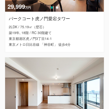
29,999
万円
パークコート虎ノ門愛宕タワー
2LDK / 75.19㎡（壁芯）
築19年, 18階 / RC 30階建て
東京都港区虎ノ門3丁目14-1
東京メトロ日比谷線 「神谷町」 徒歩4分