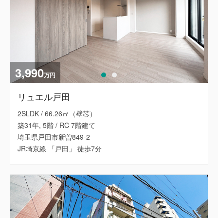
3,990
万円
リュエル戸田
2SLDK / 66.26㎡（壁芯）
築31年, 5階 / RC 7階建て
埼玉県戸田市新曽849-2
JR埼京線 「戸田」 徒歩7分