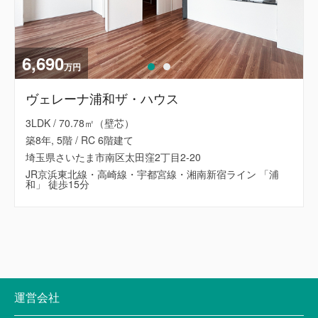
6,690
万円
ヴェレーナ浦和ザ・ハウス
3LDK / 70.78㎡（壁芯）
築8年, 5階 / RC 6階建て
埼玉県さいたま市南区太田窪2丁目2-20
JR京浜東北線・高崎線・宇都宮線・湘南新宿ライン 「浦
和」 徒歩15分
運営会社