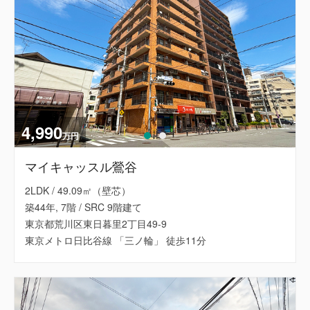
4,990
万円
マイキャッスル鶯谷
2LDK / 49.09㎡（壁芯）
築44年, 7階 / SRC 9階建て
東京都荒川区東日暮里2丁目49-9
東京メトロ日比谷線 「三ノ輪」 徒歩11分