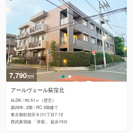
7,790
万円
アールヴェール荻窪北
4LDK / 90.51㎡（壁芯）
築28年, 2階 / RC 3階建て
東京都杉並区今川1丁目7-12
西武新宿線 「井荻」 徒歩15分