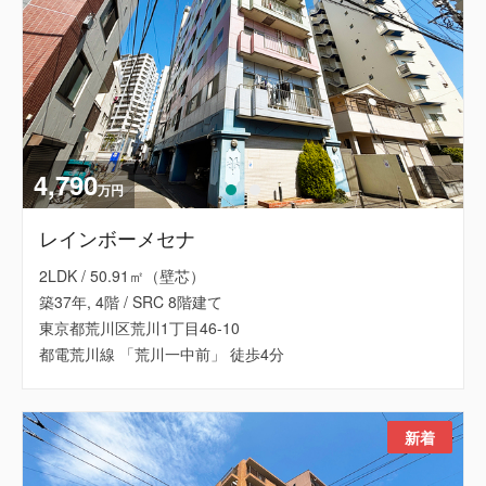
4,790
万円
レインボーメセナ
2LDK / 50.91㎡（壁芯）
築37年, 4階 / SRC 8階建て
東京都荒川区荒川1丁目46-10
都電荒川線 「荒川一中前」 徒歩4分
新着