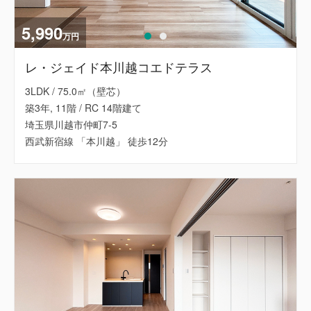
5,990
万円
レ・ジェイド本川越コエドテラス
3LDK / 75.0㎡（壁芯）
築3年, 11階 / RC 14階建て
埼玉県川越市仲町7-5
西武新宿線 「本川越」 徒歩12分