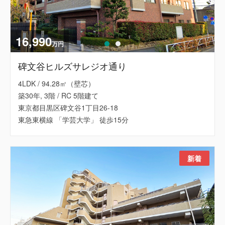
16,990
万円
碑文谷ヒルズサレジオ通り
4LDK / 94.28㎡（壁芯）
築30年, 3階 / RC 5階建て
東京都目黒区碑文谷1丁目26-18
東急東横線 「学芸大学」 徒歩15分
新着