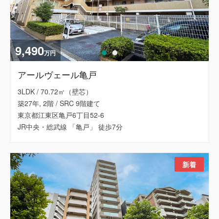
9,490
万円
アールヴェール亀戸
3LDK / 70.72㎡（壁芯）
築27年, 2階 / SRC 9階建て
東京都江東区亀戸6丁目52-6
JR中央・総武線 「亀戸」 徒歩7分
新着