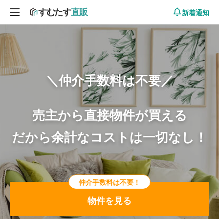
新着通知
＼仲介手数料は不要／
売主から直接物件が買える
だから余計なコストは一切なし！
仲介手数料は不要！
物件を見る