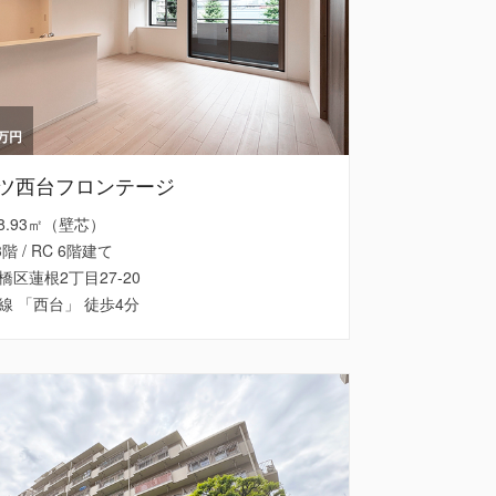
万円
ツ西台フロンテージ
 68.93㎡（壁芯）
3階 / RC 6階建て
区蓮根2丁目27-20
線 「西台」 徒歩4分