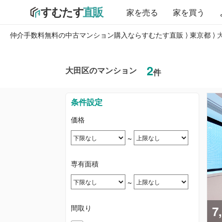
家を売る
家を買う
仲介手数料無料の中古マンション購入ならすむたす直販
⟩
東京都
⟩
2
大田区のマンション
件
条件設定
価格
~
専有面積
~
間取り
7