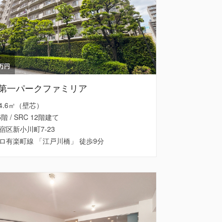
万円
第一パークファミリア
 54.6㎡（壁芯）
5階 / SRC 12階建て
宿区新小川町7-23
ロ有楽町線 「江戸川橋」 徒歩9分