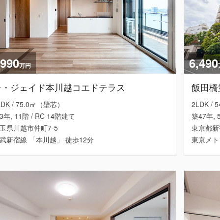
,990
6,490
万円
レ・ジェイド本川越コエドテラス
飯田橋
LDK / 75.0㎡（壁芯）
2LDK /
3年, 11階 / RC 14階建て
築47年, 
玉県川越市仲町7-5
東京都新
武新宿線 「本川越」 徒歩12分
東京メト