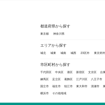
都道府県から探す
東京都
神奈川県
エリアから探す
城北
城東
城南
城西
23区外
東京郊
市区町村から探す
千代田区
中央区
港区
新宿区
文京区
台
練馬区
足立区
葛飾区
江戸川区
八王子市
国立市
福生市
狛江市
東大和市
清瀬市
横浜市
その他地域