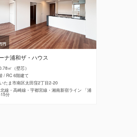
万円
ーナ浦和ザ・ハウス
 70.78㎡（壁芯）
階 / RC 6階建て
いたま市南区太田窪2丁目2-20
東北線・高崎線・宇都宮線・湘南新宿ライン 「浦
15分