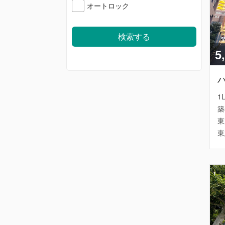
オートロック
5
1
築
東
東