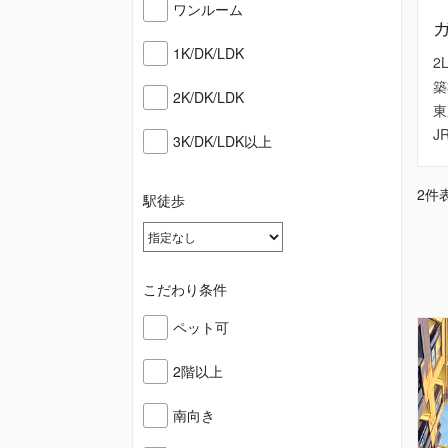
ワンルーム
1K/DK/LDK
2
築
2K/DK/LDK
東
J
3K/DK/LDK以上
2件表
駅徒歩
こだわり条件
ペット可
2階以上
南向き