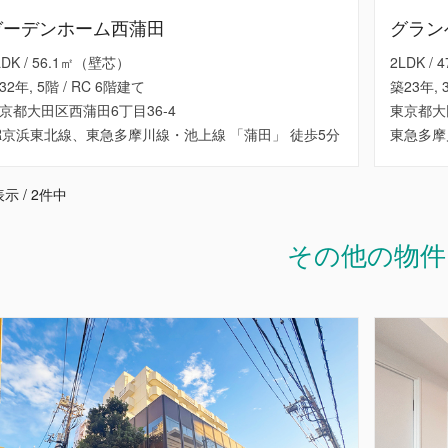
ガーデンホーム西蒲田
グラン
LDK / 56.1㎡（壁芯）
2LDK /
32年, 5階 / RC 6階建て
築23年, 
京都大田区西蒲田6丁目36-4
東京都大
R京浜東北線、東急多摩川線・池上線 「蒲田」 徒歩5分
東急多摩
示 / 2件中
その他の物件