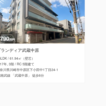
,790
万円
ブランディア武蔵中原
SLDK / 61.94㎡（壁芯）
17年, 3階 / RC 5階建て
奈川県川崎市中原区下小田中1丁目24-1
R南武線 「武蔵中原」 徒歩6分