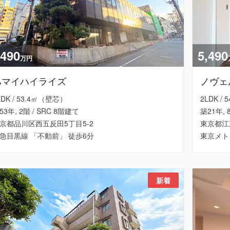
,490
5,490
万円
ハマイハイライズ
ノヴェ
LDK / 53.4㎡（壁芯）
2LDK /
53年, 2階 / SRC 8階建て
築21年, 
京都品川区西五反田5丁目5-2
東京都江
急目黒線 「不動前」 徒歩6分
東京メト
新着