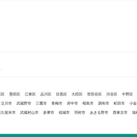
外
東区
墨田区
江東区
品川区
目黒区
大田区
世田谷区
渋谷区
中野区
立川市
武蔵野市
三鷹市
青梅市
府中市
昭島市
調布市
町田市
小金
東久留米市
武蔵村山市
多摩市
稲城市
羽村市
あきる野市
西東京市
瑞