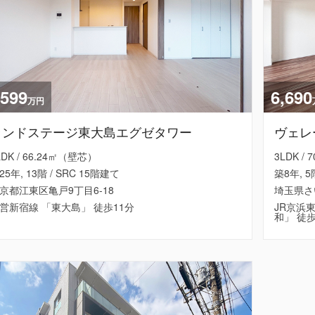
,599
6,690
万円
ランドステージ東大島エグゼタワー
ヴェレ
LDK / 66.24㎡（壁芯）
3LDK /
25年, 13階 / SRC 15階建て
築8年, 5
京都江東区亀戸9丁目6-18
埼玉県さ
営新宿線 「東大島」 徒歩11分
JR京浜
和」 徒歩