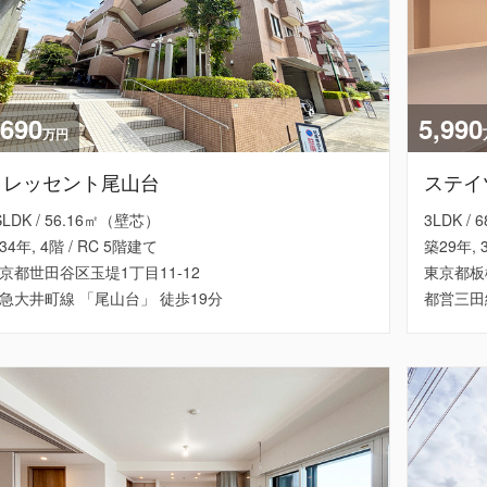
,690
5,990
万円
クレッセント尾山台
ステイ
SLDK / 56.16㎡（壁芯）
3LDK /
34年, 4階 / RC 5階建て
築29年, 
京都世田谷区玉堤1丁目11-12
東京都板橋
急大井町線 「尾山台」 徒歩19分
都営三田