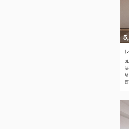
5
3
築
埼
西