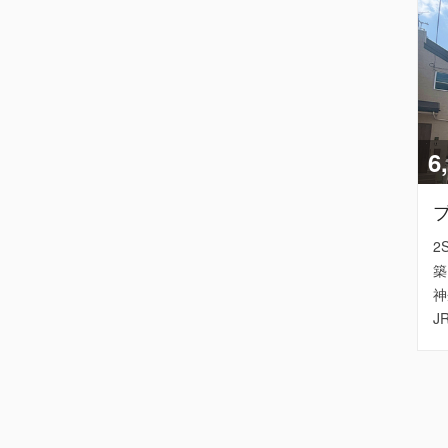
6
2
築
神
J