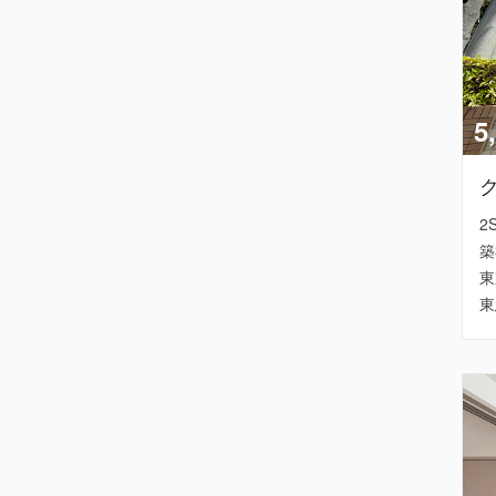
5
2
築
東
東