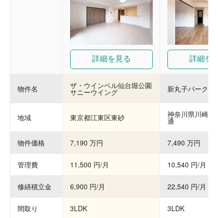
詳細を見る
詳細を
ザ・ウインベル仙台堀公園
物件名
新丸子パーク・
サニーウイング
神奈川県川崎市
地域
東京都江東区東砂
通
物件価格
7,190 万円
7,490 万円
管理費
11,500 円/月
10,540 円/月
修繕積立金
6,900 円/月
22,540 円/月
間取り
3LDK
3LDK