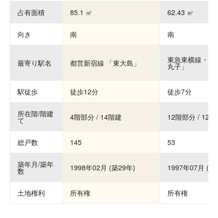
占有面積
85.1 ㎡
62.43 ㎡
向き
南
南
東急東横線・目
最寄り駅名
都営新宿線 「東大島」
丸子」
駅徒歩
徒歩12分
徒歩7分
所在階/階建
4階部分 / 14階建
12階部分 / 12
て
総戸数
145
53
築年月/築年
1998年02月 (築29年)
1997年07月 (築
数
土地権利
所有権
所有権