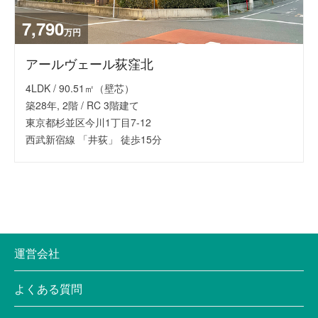
7,790
万円
アールヴェール荻窪北
4LDK / 90.51㎡（壁芯）
築28年, 2階 / RC 3階建て
東京都杉並区今川1丁目7-12
西武新宿線 「井荻」 徒歩15分
運営会社
よくある質問