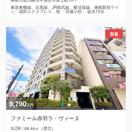
神奈川県川崎市中原区今井上町10-1
東急東横線、目黒線、JR南武線、横須賀線、湘南新宿ライ
ン、成田エクスプレス、他 「武蔵小杉」 徒歩13分
新着
9,790
万円
ファミール赤羽ラ・ヴィーヌ
3LDK / 66.44㎡（壁芯）