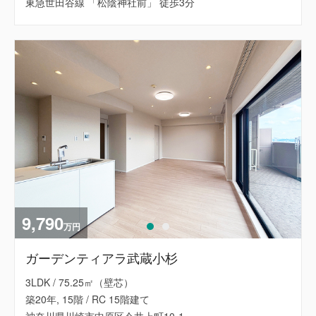
東急世田谷線 「松陰神社前」 徒歩3分
9,790
万円
ガーデンティアラ武蔵小杉
3LDK / 75.25㎡（壁芯）
築20年, 15階 / RC 15階建て