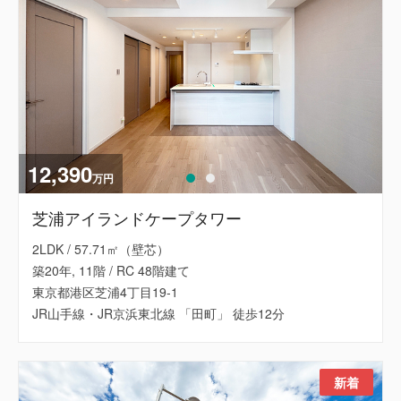
12,390
万円
芝浦アイランドケープタワー
2LDK / 57.71㎡（壁芯）
築20年, 11階 / RC 48階建て
東京都港区芝浦4丁目19-1
JR山手線・JR京浜東北線 「田町」 徒歩12分
新着