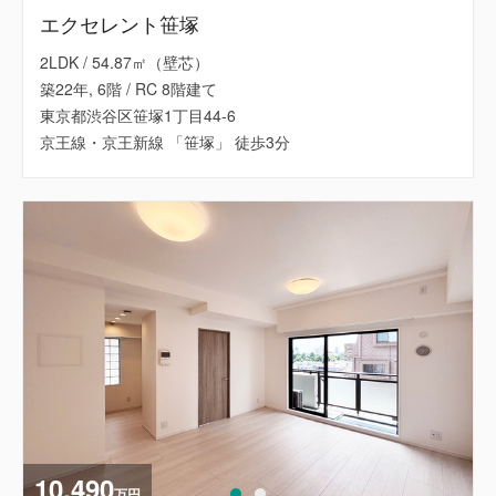
エクセレント笹塚
2LDK / 54.87㎡（壁芯）
築22年, 6階 / RC 8階建て
東京都渋谷区笹塚1丁目44-6
京王線・京王新線 「笹塚」 徒歩3分
10,490
万円