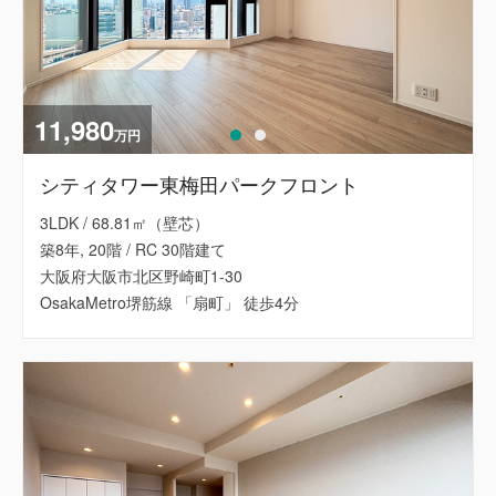
11,980
万円
シティタワー東梅田パークフロント
3LDK / 68.81㎡（壁芯）
築8年, 20階 / RC 30階建て
大阪府大阪市北区野崎町1-30
OsakaMetro堺筋線 「扇町」 徒歩4分