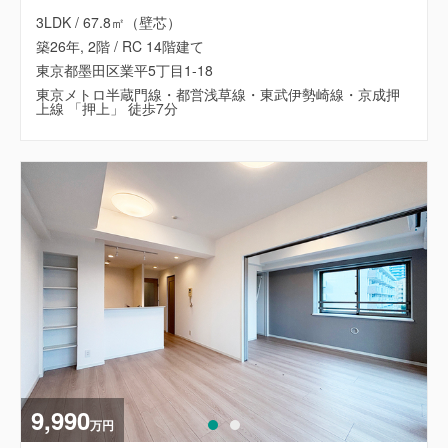
3LDK / 67.8㎡（壁芯）
築26年, 2階 / RC 14階建て
東京都墨田区業平5丁目1-18
東京メトロ半蔵門線・都営浅草線・東武伊勢崎線・京成押
上線 「押上」 徒歩7分
9,990
万円