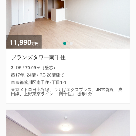
11,990
万円
ブランズタワー南千住
3LDK / 70.09㎡（壁芯）
築17年, 24階 / RC 28階建て
東京都荒川区南千住7丁目1-1
東京メトロ日比谷線、つくばエクスプレス、JR常磐線、成
田線、上野東京ライン 「南千住」 徒歩1分