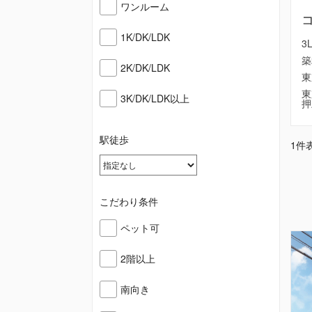
ワンルーム
1K/DK/LDK
3
築
2K/DK/LDK
東
東
3K/DK/LDK以上
押
駅徒歩
1件表
こだわり条件
ペット可
2階以上
南向き