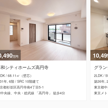
0,490
10,49
万円
藤和シティホームズ高円寺
グラン
LDK / 68.11㎡（壁芯）
2LDK /
31年, 6階 / SRC 10階建て
築26年, 
京都杉並区高円寺南4丁目5-1
東京都中
R中央線、中央・総武線 「高円寺」 徒歩4分
東京メト