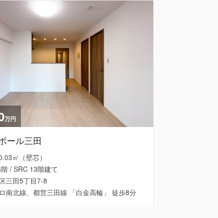
0
万円
ボール三田
 60.03㎡（壁芯）
6階 / SRC 13階建て
区三田5丁目7-8
ロ南北線、都営三田線 「白金高輪」 徒歩8分