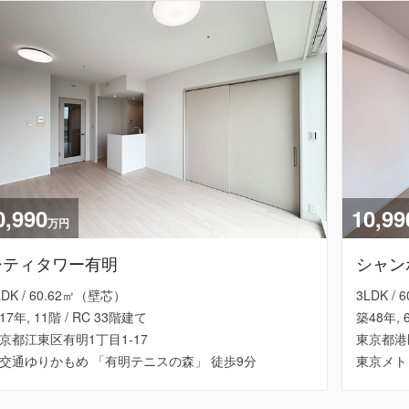
0,990
10,99
万円
シティタワー有明
シャン
LDK / 60.62㎡（壁芯）
3LDK /
17年, 11階 / RC 33階建て
築48年, 
京都江東区有明1丁目1-17
東京都港
交通ゆりかもめ 「有明テニスの森」 徒歩9分
東京メト