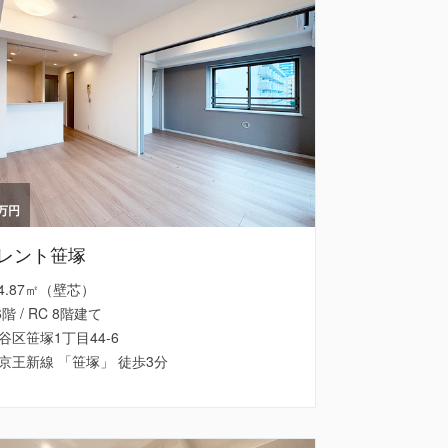
万円
レント笹塚
 54.87㎡（壁芯）
6階 / RC 8階建て
谷区笹塚1丁目44-6
京王新線 「笹塚」 徒歩3分