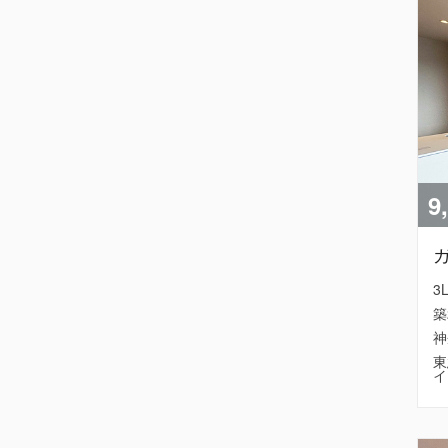
9
3
築
神
東
イ