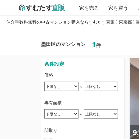
家を売る
家を買う
仲介手数料無料の中古マンション購入ならすむたす直販
⟩
東京都
⟩
1
墨田区のマンション
件
条件設定
価格
~
専有面積
~
間取り
9