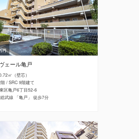
万円
ヴェール亀戸
 70.72㎡（壁芯）
2階 / SRC 9階建て
東区亀戸6丁目52-6
・総武線 「亀戸」 徒歩7分