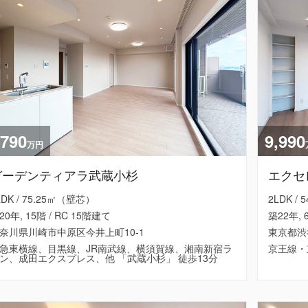
,790
9,990
万円
ガーデンティアラ武蔵小杉
エクセ
LDK / 75.25㎡（壁芯）
2LDK /
20年, 15階 / RC 15階建て
築22年, 
奈川県川崎市中原区今井上町10-1
東京都渋
急東横線、目黒線、JR南武線、横須賀線、湘南新宿ラ
京王線・
ン、成田エクスプレス、他 「武蔵小杉」 徒歩13分