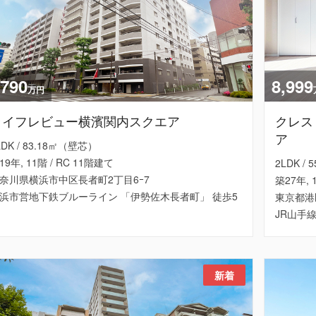
,790
8,999
万円
ライフレビュー横濱関内スクエア
クレス
ア
LDK / 83.18㎡（壁芯）
19年, 11階 / RC 11階建て
2LDK /
奈川県横浜市中区長者町2丁目6ｰ7
築27年, 
浜市営地下鉄ブルーライン 「伊勢佐木長者町」 徒歩5
東京都港
JR山手
新着