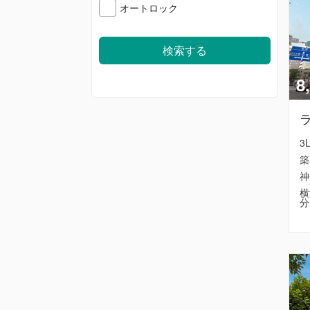
オートロック
8
3
築
神
横
分