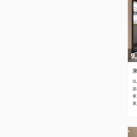
9
3
築
東
東