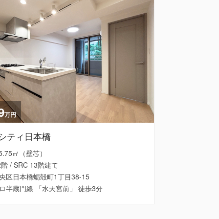
9
万円
シティ日本橋
 55.75㎡（壁芯）
2階 / SRC 13階建て
央区日本橋蛎殻町1丁目38-15
ロ半蔵門線 「水天宮前」 徒歩3分