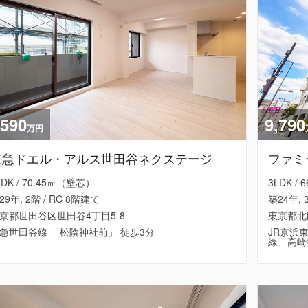
,590
9,790
万円
東急ドエル・アルス世田谷ネクステージ
ファミ
LDK / 70.45㎡（壁芯）
3LDK /
29年, 2階 / RC 8階建て
築24年, 
京都世田谷区世田谷4丁目5-8
東京都北
急世田谷線 「松陰神社前」 徒歩3分
JR京浜
線、高崎