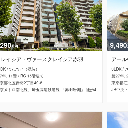
,290
9,490
万円
クレイシア・ヴァースクレイシア赤羽
アール
LDK / 57.79㎡（壁芯）
3LDK /
7年, 11階 / RC 15階建て
築27年, 
京都北区赤羽2丁目49-8
東京都江
京メトロ南北線、埼玉高速鉄道線 「赤羽岩淵」 徒歩4
JR中央