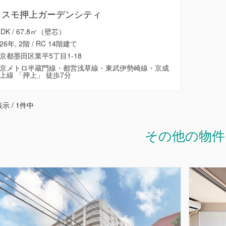
コスモ押上ガーデンシティ
LDK / 67.8㎡（壁芯）
26年, 2階 / RC 14階建て
京都墨田区業平5丁目1-18
京メトロ半蔵門線・都営浅草線・東武伊勢崎線・京成
上線 「押上」 徒歩7分
示 / 1件中
その他の物件