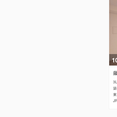
1
3
築
東
J