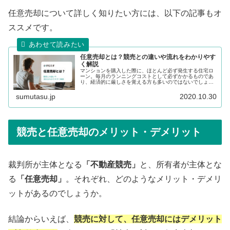
任意売却について詳しく知りたい方には、以下の記事もオ
ススメです。
任意売却とは？競売との違いや流れをわかりやす
く解説
マンションを購入した際に、ほとんど必ず発生する住宅ロ
ーン。毎月のランニングコストとして必ずかかるものであ
り、経済的に厳しさを覚える方も多いのではないでしょう
か。そんな毎月かかるローンが、支払えなくなった場合の
選択肢としてあるのが「任意売却」。どのような流れで進
sumutasu.jp
2020.10.30
んでいくのでしょうか。また、通常の売却とどのように違
うのか。流れの違いを徹底解説！
競売と任意売却のメリット・デメリット
裁判所が主体となる
「不動産競売」
と、所有者が主体とな
る
「任意売却」
。それぞれ、どのようなメリット・デメリ
ットがあるのでしょうか。
結論からいえば、
競売に対して、任意売却にはデメリット