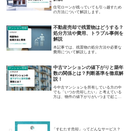
住宅ローンが残っていても引っ越すため
の方法について解説します。
不動産売却で残置物はどうする？
マンション売却
処分方法や費用、トラブル事例を
解説
本記事では、残置物の処分方法や必要な
費用について解説します。
中古マンションの値下がりと築年
マンション売却
数の関係とは？判断基準を徹底解
説！
今中古マンションを所有している方の中
でも「いつか売却したい」と考えている
方は、物件の値下がりがいつまで起こり
続けるのか気になるでしょう。購入者目
線に立つことで、中古マンションの値下
がりがいつ、どうして起きてしまうのか
理解を深められます。中古マンションを
売却したい方のために、物件の値下がり
が築年数とどんな関係があるのかについ
「すむたす売却」ってどんなサービス？
て解説していきます。