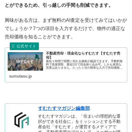
とができるため、引っ越しの手間も削減できます。
興味がある方は、まず無料のAI査定を受けてみてはいかが
でしょうか？7つの項目を入力するだけで、物件の適正な
売却価格を知ることができます。
不動産売却・現金化ならすむたす【すむたす売
却】
最短１時間で実際に売れる価格が確認できます。手数料無
料で直接買取、最短2日で現金振り込み可。しかも迷惑な
営業はありません。たった１分の簡単な入力で売却価格が
わかります。
sumutasu.jp
すむたすマガジン編集部
すむたすマガジンは、「住まいの理想的な選
択ができる社会に」をミッションとする不動
産会社「すむたす」が運営するメディアで
す。不動産売買のプロとして、ユーザーが理