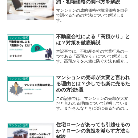
約・相場価格の調べ方を解説
マンションの成約価格や相場価格を自分
で調べるための方法について解説しま
す。
不動産会社による「高預かり」と
マンション売却
は？対策を徹底解説
本記事では、不動産会社の営業行為の一
つである「高預かり」について解説しま
す。高預かりを未然に防ぐ方法も紹介し
ていますので、不動産会社選びの参考に
してください。
マンションの売却が大変と言われ
マンション売却
る理由とは？少しでも楽に売るた
めの方法5選
この記事では、マンションの売却が大変
だと言われる理由について説明していま
す。またそんなときに楽に売るための５
つの方法も同時にお伝えしています。
住宅ローンがあっても引越せるの
マンション売却
か？ローンの負担を減らす方法も
解説