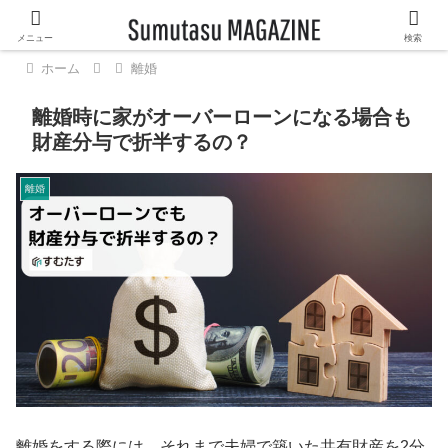
メニュー
検索
ホーム
離婚
離婚時に家がオーバーローンになる場合も
財産分与で折半するの？
離婚
離婚をする際には、それまで夫婦で築いた共有財産を2分