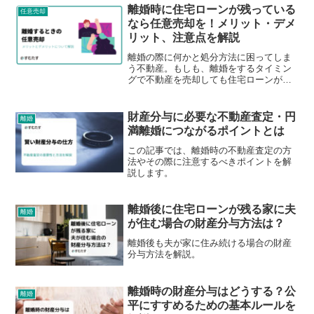
離婚時に住宅ローンが残っている
任意売却
なら任意売却を！メリット・デメ
リット、注意点を解説
離婚の際に何かと処分方法に困ってしま
う不動産。もしも、離婚をするタイミン
グで不動産を売却しても住宅ローンが残
ってしまうのであれば、「任意売却」を
検討してみてください。離婚時の任意売
却のメリットやデメリットについて解説
財産分与に必要な不動産査定・円
離婚
していきます。
満離婚につながるポイントとは
この記事では、離婚時の不動産査定の方
法やその際に注意するべきポイントを解
説します。
離婚後に住宅ローンが残る家に夫
離婚
が住む場合の財産分与方法は？
離婚後も夫が家に住み続ける場合の財産
分与方法を解説。
離婚時の財産分与はどうする？公
離婚
平にすすめるための基本ルールを