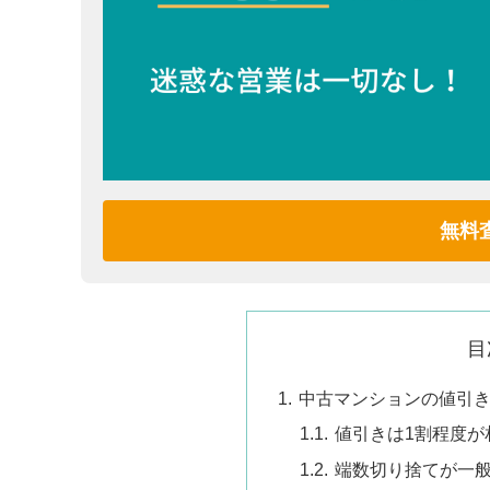
無料
目
中古マンションの値引
値引きは1割程度が
端数切り捨てが一