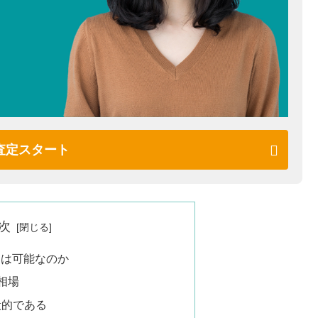
査定スタート
次
きは可能なのか
相場
般的である