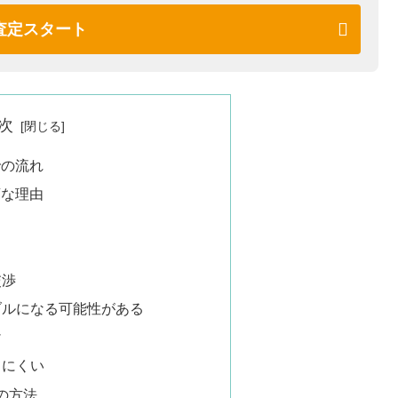
査定スタート
次
での流れ
変な理由
交渉
ラブルになる可能性がある
け
てにくい
の方法