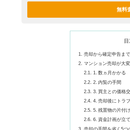
無料
目
売却から確定申告ま
マンション売却が大
1. 数ヵ月かかる
2. 内覧の手間
3. 買主との価格
4. 売却後にト
5. 残置物の片付
6. 資金計画が立
売却の手間を省く5つ